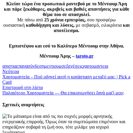
Κλείσε τώρα ένα προσωπικό ραντεβού με το Μέντιουμ Άρη
και πάρε ξεκάθαρες, ακριβείς και βαθιές απαντήσεις για κάθε
θέμα που σε απασχολεί.
Με πάνω από
25 χρόνια εμπειρίας,
σου προσφέρω
ουσιαστική
καθοδήγηση και λύσεις,
με σεβασμό, ειλικρίνεια
και
αποτέλεσμα.
Εμπιστέψου και εσύ το Καλύτερο Μέντιουμ στην Αθήνα.
Μέντιουμ Άρης –
taroto.gr
απιστια
επανασύνδεση
μεντιουμ
σεξ
σχέσεις
χαρτομαντεια
Νεότερα
Χαρτομαντεία – Πού οδηγεί αυτή η κατάσταση μεταξύ μας; | Pick a
Card
Επιστροφή στη λίστα
Παλαιότερο
Χαρτομαντεία — Θα επικοινωνήσει ξανά μαζί μου;
Σχετικές αναρτήσεις