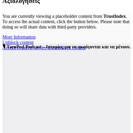
Αξιολογήσεις
You are currently viewing a placeholder content from
TrustIndex
.
To access the actual content, click the button below. Please note that
doing so will share data with third-party providers.
More Information
Unblock content
🎙️ TaroPod Podcast – Ιστορίες για να ακούγονται και να μένουν.
Accept required service and unblock content