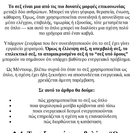
Το σεξ είναι μια από τις πιο δυνατές μορφές επικοινωνίας
μεταξύ δύο ανθρώπων. Μπορεί να γίνει γέφυρα, θεραπεία, ένωση,
κάθαρση. Όμως, όταν χρησιμοποιείται συνειδητά ή ασυνείδητα ως
μέσο ελέγχου, επιβολής, τιμωρίας ή εξουσίας, τότε μετατρέπεται
σε όπλο — και αυτό το όπλο μπορεί να διαλύσει μια σχέση πολύ
πιο γρήγορα από έναν καβγά.
Υπάρχουν ζευγάρια που δεν συνειδητοποιούν ότι το σεξ έχει γίνει
εργαλείο χειρισμού.
Όμως η έλλειψη σεξ, η υπερβολή σεξ, το
επιλεκτικό σεξ, το απομακρυσμένο σεξ ή το “σεξ υπό όρους”
μπορούν να σημάνουν ότι υπάρχει βαθύτερο ενεργειακό πρόβλημα.
Ως Μέντιουμ, βλέπω συχνά ότι όταν το σεξ χρησιμοποιείται ως
όπλο, η σχέση έχει ήδη ξεκινήσει να αποσυνδέεται ενεργειακά, και
χρειάζεται άμεση παρέμβαση.
Σε αυτό το άρθρο θα δούμε:
πώς χρησιμοποιείται το σεξ ως όπλο
ποια ψυχολογικά μοτίβα κρύβονται από πίσω
ποιοι ενεργειακοί δεσμοί ενεργοποιούνται
πώς επηρεάζεται η σχέση και η επανασύνδεση
πώς διορθώνεται η κατάσταση