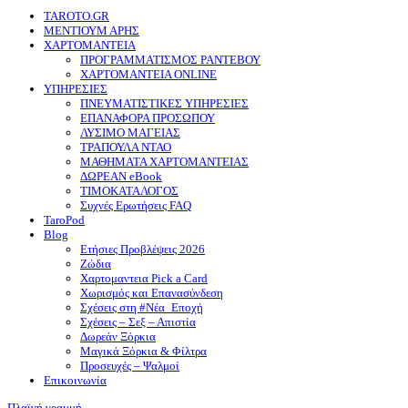
TAROTO.GR
ΜΕΝΤΙΟΥΜ ΑΡΗΣ
ΧΑΡΤΟΜΑΝΤΕΙΑ
ΠΡΟΓΡΑΜΜΑΤΙΣΜΟΣ ΡΑΝΤΕΒΟΥ
ΧΑΡΤΟΜΑΝΤΕΙΑ ONLINE
ΥΠΗΡΕΣΙΕΣ
ΠΝΕΥΜΑΤΙΣΤΙΚΕΣ ΥΠΗΡΕΣΙΕΣ
ΕΠΑΝΑΦΟΡΑ ΠΡΟΣΩΠΟΥ
ΛΥΣΙΜΟ ΜΑΓΕΙΑΣ
ΤΡΑΠΟΥΛΑ ΝΤΑΟ
ΜΑΘΗΜΑΤΑ ΧΑΡΤΟΜΑΝΤΕΙΑΣ
ΔΩΡΕΑΝ eBook
ΤΙΜΟΚΑΤΑΛΟΓΟΣ
Συχνές Ερωτήσεις FAQ
TaroPod
Blog
Ετήσιες Προβλέψεις 2026
Ζώδια
Χαρτομαντεια Pick a Card
Χωρισμός και Επανασύνδεση
Σχέσεις στη #Νέα_Εποχή
Σχέσεις – Σεξ – Απιστία
Δωρεάν Ξόρκια
Μαγικά Ξόρκια & Φίλτρα
Προσευχές – Ψαλμοί
Επικοινωνία
Πλαϊνή γραμμή