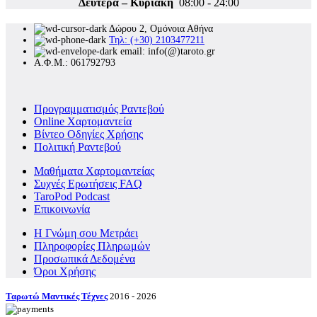
Δευτέρα – Κυριακή
08:00 - 24:00
Δώρου 2, Ομόνοια Αθήνα
Τηλ: (+30) 2103477211
email: info(@)taroto.gr
Α.Φ.Μ.: 061792793
Προγραμματισμός Ραντεβού
Online Χαρτομαντεία
Βίντεο Οδηγίες Χρήσης
Πολιτική Ραντεβού
Μαθήματα Χαρτομαντείας
Συχνές Ερωτήσεις FAQ
TaroPod Podcast
Επικοινωνία
Η Γνώμη σου Μετράει
Πληροφορίες Πληρωμών
Προσωπικά Δεδομένα
Όροι Χρήσης
Ταρωτώ Μαντικές Τέχνες
2016 - 2026