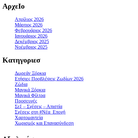
ΑρχεΙο
Απρίλιος 2026
Μάρτιος 2026
Φεβρουάριος 2026
Ιανουάριος 2026
Δεκέμβριος 2025
Νοέμβριος 2025
Κατηγοριεσ
Δωρεάν Ξόρκια
Ετήσιες Προβλέψεις Ζωδίων 2026
Ζώδια
Μαγικά Ξόρκια
Μαγικά Φίλτρα
Προσευχές
Σεξ – Σχέσεις – Απιστία
Σχέσεις στη #Νέα_Εποχή
Χαρτομαντεία
Χωρισμός και Επανασύνδεση