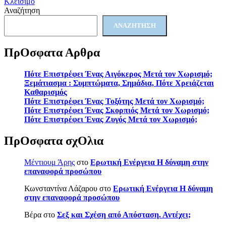
Κλείσιμο
Αναζήτηση
ΑΝΑΖΉΤΗΣΗ
ΠρΟσφατα Αρθρα
Πότε Επιστρέφει Ένας Αιγόκερος Μετά τον Χωρισμό;
Ξεμάτιασμα : Συμπτώματα, Σημάδια, Πότε Χρειάζεται
Καθαρισμός
Πότε Επιστρέφει Ένας Τοξότης Μετά τον Χωρισμό;
Πότε Επιστρέφει Ένας Σκορπιός Μετά τον Χωρισμό;
Πότε Επιστρέφει Ένας Ζυγός Μετά τον Χωρισμό;
ΠρΟσφατα σχΟλια
Μέντιουμ Άρης
στο
Ερωτική Ενέργεια Η δύναμη στην
επαναφορά προσώπου
Κωνσταντίνα Λάζαρου
στο
Ερωτική Ενέργεια Η δύναμη
στην επαναφορά προσώπου
Βέρα
στο
Σεξ και Σχέση από Απόσταση. Αντέχει;