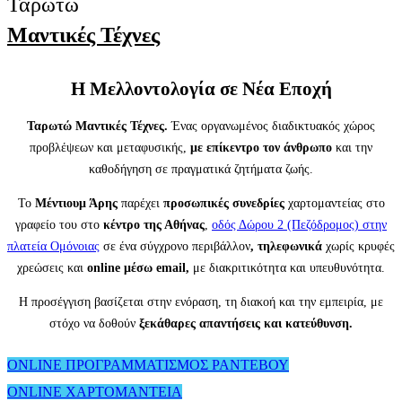
Ταρωτώ
Μαντικές Τέχνες
Η Μελλοντολογία σε Νέα Εποχή
Ταρωτώ Μαντικές Τέχνες.
Ένας οργανωμένος διαδικτυακός χώρος
προβλέψεων και μεταφυσικής,
με επίκεντρο τον άνθρωπο
και την
καθοδήγηση σε πραγματικά ζητήματα ζωής.
Το
Μέντιουμ Άρης
παρέχει
προσωπικές συνεδρίες
χαρτομαντείας στο
γραφείο του στο
κέντρο της Αθήνας
,
οδός Δώρου 2 (Πεζόδρομος) στην
πλατεία Ομόνοιας
σε ένα σύγχρονο περιβάλλον
,
τηλεφωνικά
χωρίς κρυφές
χρεώσεις και
online μέσω email,
με διακριτικότητα και υπευθυνότητα.
Η προσέγγιση βασίζεται στην ενόραση, τη διακοή και την εμπειρία, με
στόχο να δοθούν
ξεκάθαρες απαντήσεις και κατεύθυνση.
ONLINE ΠΡΟΓΡΑΜΜΑΤΙΣΜΟΣ ΡΑΝΤΕΒΟΥ
ONLINE ΧΑΡΤΟΜΑΝΤΕΙΑ