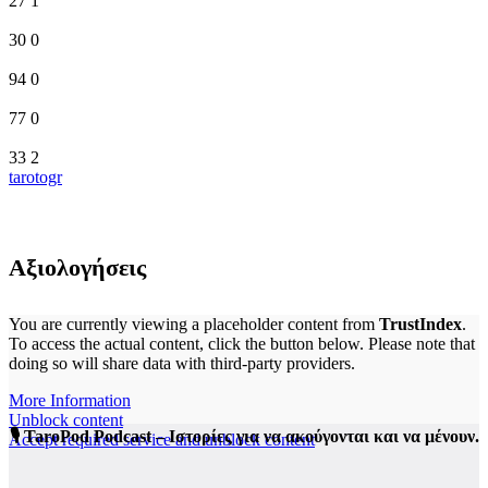
27
1
30
0
94
0
77
0
33
2
tarotogr
Αξιολογήσεις
You are currently viewing a placeholder content from
TrustIndex
.
To access the actual content, click the button below. Please note that
doing so will share data with third-party providers.
More Information
Unblock content
🎙️ TaroPod Podcast – Ιστορίες για να ακούγονται και να μένουν.
Accept required service and unblock content