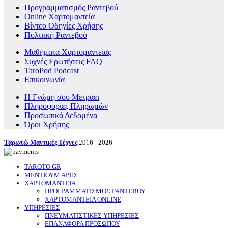
Προγραμματισμός Ραντεβού
Online Χαρτομαντεία
Βίντεο Οδηγίες Χρήσης
Πολιτική Ραντεβού
Μαθήματα Χαρτομαντείας
Συχνές Ερωτήσεις FAQ
TaroPod Podcast
Επικοινωνία
Η Γνώμη σου Μετράει
Πληροφορίες Πληρωμών
Προσωπικά Δεδομένα
Όροι Χρήσης
Ταρωτώ Μαντικές Τέχνες
2016 - 2026
TAROTO.GR
ΜΕΝΤΙΟΥΜ ΑΡΗΣ
ΧΑΡΤΟΜΑΝΤΕΙΑ
ΠΡΟΓΡΑΜΜΑΤΙΣΜΟΣ ΡΑΝΤΕΒΟΥ
ΧΑΡΤΟΜΑΝΤΕΙΑ ONLINE
ΥΠΗΡΕΣΙΕΣ
ΠΝΕΥΜΑΤΙΣΤΙΚΕΣ ΥΠΗΡΕΣΙΕΣ
ΕΠΑΝΑΦΟΡΑ ΠΡΟΣΩΠΟΥ