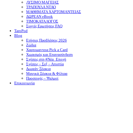
ΛΥΣΙΜΟ ΜΑΓΕΙΑΣ
ΤΡΑΠΟΥΛΑ ΝΤΑΟ
ΜΑΘΗΜΑΤΑ ΧΑΡΤΟΜΑΝΤΕΙΑΣ
ΔΩΡΕΑΝ eBook
ΤΙΜΟΚΑΤΑΛΟΓΟΣ
Συχνές Ερωτήσεις FAQ
TaroPod
Blog
Ετήσιες Προβλέψεις 2026
Ζώδια
Χαρτομαντεια Pick a Card
Χωρισμός και Επανασύνδεση
Σχέσεις στη #Νέα_Εποχή
Σχέσεις – Σεξ – Απιστία
Δωρεάν Ξόρκια
Μαγικά Ξόρκια & Φίλτρα
Προσευχές – Ψαλμοί
Επικοινωνία