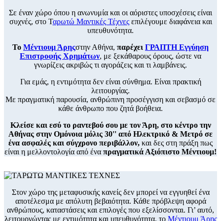
Σε έναν χώρο όπου η ανωνυμία και οι αόριστες υποσχέσεις είναι
συχνές, στο Τ
αρωτώ Μαντικές Τέχνες
επιλέγουμε διαφάνεια και
υπευθυνότητα.
Το
Μέντιουμ Άρης
στην Αθήνα,
παρέχει
ΓΡΑΠΤΗ Εγγύηση
Επιστροφής Χρημάτων
, με ξεκάθαρους όρους, ώστε να
γνωρίζεις ακριβώς τι αγοράζεις και τι λαμβάνεις.
Για εμάς, η εντιμότητα δεν είναι σύνθημα. Είναι πρακτική
λειτουργίας.
Με πραγματική παρουσία, ανθρώπινη προσέγγιση και σεβασμό σε
κάθε άνθρωπο που ζητά βοήθεια.
Κλείσε και εσύ το ραντεβού σου με τον Άρη, στο κέντρο την
Αθήνας στην Ομόνοια μόλις 30'' από Ηλεκτρικό & Μετρό σε
ένα ασφαλές και σύγχρονο περιβάλλον,
και δες στη πράξη πως
είναι η μελλοντολογία από ένα
πραγματικά Αξιόπιστο Μέντιουμ!
Στον χώρο της μεταφυσικής κανείς δεν μπορεί να εγγυηθεί ένα
αποτέλεσμα με απόλυτη βεβαιότητα. Κάθε πρόβλεψη αφορά
ανθρώπους, καταστάσεις και επιλογές που εξελίσσονται. Γι’ αυτό,
λειτουργώντας με εντιμότητα και υπευθυνότητα, το
Μέντιουμ Άρης