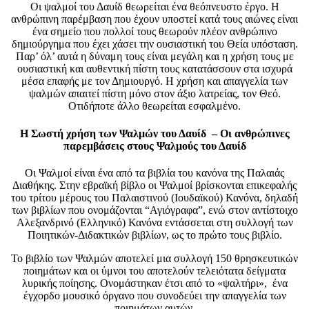
Οι ψαλμοί του Δαυίδ θεωρείται ένα θεόπνευστο έργο. Η
ανθρώπινη παρέμβαση που έχουν υποστεί κατά τους αιώνες είναι
ένα σημείο που πολλοί τους θεωρούν πλέον ανθρώπινο
δημιούργημα που έχει χάσει την ουσιαστική του Θεία υπόσταση.
Παρ’ όλ’ αυτά η δύναμη τους είναι μεγάλη και η χρήση τους με
ουσιαστική και αυθεντική πίστη τους κατατάσσουν στα ισχυρά
μέσα επαφής με τον Δημιουργό. Η χρήση και απαγγελία των
ψαλμών απαιτεί πίστη μόνο στον άξιο λατρείας, τον Θεό.
Οτιδήποτε άλλο θεωρείται εσφαλμένο.
Η Σωστή χρήση των Ψαλμών του Δαυίδ
– Οι ανθρώπινες
παρεμβάσεις στους Ψαλμούς του Δαυίδ
Οι Ψαλμοί είναι ένα από τα βιβλία του κανόνα της Παλαιάς
Διαθήκης. Στην εβραϊκή βίβλο οι Ψαλμοί βρίσκονται επικεφαλής
του τρίτου μέρους του Παλαιστινού (Ιουδαϊκού) Κανόνα, δηλαδή
των βιβλίων που ονομάζονται “Αγιόγραφα”, ενώ στον αντίστοιχο
Αλεξανδρινό (Ελληνικό) Κανόνα εντάσσεται στη συλλογή των
Ποιητικών-Διδακτικών βιβλίων, ως το πρώτο τους βιβλίο.
Το βιβλίο των Ψαλμών αποτελεί μια συλλογή 150 θρησκευτικών
ποιημάτων και οι ύμνοι του αποτελούν τελειότατα δείγματα
λυρικής ποίησης. Ονομάστηκαν έτσι από το «ψαλτήρι», ένα
έγχορδο μουσικό όργανο που συνοδεύει την απαγγελία των
ποιημάτων αυτών.