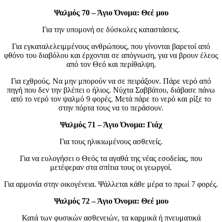
Ψαλμός 70 – Άγιο Όνομα: Θεέ μου
Για την υπομονή σε δύσκολες καταστάσεις.
Για εγκαταλελειμμένους ανθρώπους, που γίνονται βαρετοί από
φθόνο του διαβόλου και έρχονται σε απόγνωση, για να βρουν έλεος
από τον Θεό και περίθαλψη.
Για εχθρούς. Να μην μπορούν να σε πειράξουν. Πάρε νερό από
πηγή που δεν την βλέπει ο ήλιος. Νύχτα Σαββάτου, διάβασε πάνω
από το νερό τον ψαλμό 9 φορές. Μετά πάρε το νερό και ρίξε το
στην πόρτα τους να το περάσουν.
Ψαλμός 71 – Άγιο Όνομα: Γιάχ
Για τους ηλικιωμένους ασθενείς.
Για να ευλογήσει ο Θεός τα αγαθά της νέας εσοδείας, που
μετέφεραν στα σπίτια τους οι γεωργοί.
Για αρμονία στην οικογένεια. Ψάλλεται κάθε μέρα το πρωί 7 φορές.
Ψαλμός 72 – Άγιο Όνομα: Θεέ μου
Κατά των φυσικών ασθενειών, τα καρμικά ή πνευματικά