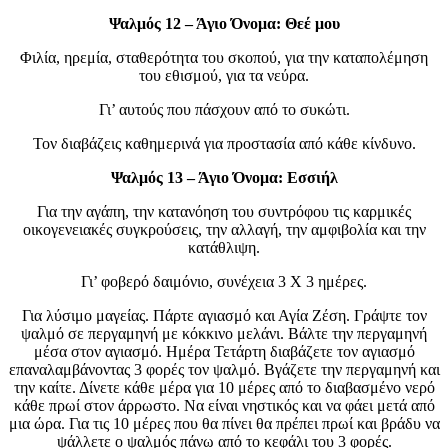
Ψαλμός 12 – Άγιο Όνομα: Θεέ μου
Φιλία, ηρεμία, σταθερότητα του σκοπού, για την καταπολέμηση
του εθισμού, για τα νεύρα.
Γι’ αυτούς που πάσχουν από το συκώτι.
Τον διαβάζεις καθημερινά για προστασία από κάθε κίνδυνο.
Ψαλμός 13 – Άγιο Όνομα: Εσσιήλ
Για την αγάπη, την κατανόηση του συντρόφου τις καρμικές
οικογενειακές συγκρούσεις, την αλλαγή, την αμφιβολία και την
κατάθλιψη.
Γι’ φοβερό δαιμόνιο, συνέχεια 3 Χ 3 ημέρες.
Για λύσιμο μαγείας. Πάρτε αγιασμό και Αγία Ζέση. Γράψτε τον
ψαλμό σε περγαμηνή με κόκκινο μελάνι. Βάλτε την περγαμηνή
μέσα στον αγιασμό. Ημέρα Τετάρτη διαβάζετε τον αγιασμό
επαναλαμβάνοντας 3 φορές τον ψαλμό. Βγάζετε την περγαμηνή και
την καίτε. Δίνετε κάθε μέρα για 10 μέρες από το διαβασμένο νερό
κάθε πρωί στον άρρωστο. Να είναι νηστικός και να φάει μετά από
μια ώρα. Για τις 10 μέρες που θα πίνει θα πρέπει πρωί και βράδυ να
ψάλλετε ο ψαλμός πάνω από το κεφάλι του 3 φορές.