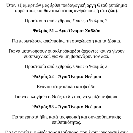
Όταν εξ αμαρτιών μας έρθει παιδαγωγική οργή Θεού (επιδημία
αρρώστιας και θανατικό στους ανθρώπους ή στα ζώα).
Προστασία από εχθρούς. Όπως ο Ψαλμός 2.
Ψαλμός 51 – Άγιο Όνομα: Σαδδάυ
Για περιπτώσεις απελπισίας, τη συγχώρεση και τα ξόρκια.
Για να μετανοήσουν οι σκληρόκαρδοι άρχοντες και να γίνουν
ευσπλαχνικοί, για να μη βασανίζουν τον λαό.
Προστασία από εχθρούς. Όπως ο Ψαλμός 2.
Ψαλμός 52 – Άγιο Όνομα: Θεέ μου
Ενάντια στην αδικία και ψεύδη.
Για να ευλογήσει ο Θεός τα δίχτυα, να γεμίζουν ψάρια.
Ψαλμός 53 – Άγιο Όνομα: Θεέ μου
Για τα χρηστά ήθη, κατά της φυσική και συναισθηματικής
επιθετικότητας.
Για να φωτίσει ο Θεός τους πλούσιους, που έχουν αγορασμένους