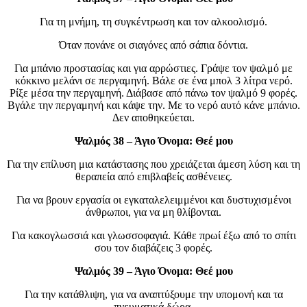
Για τη μνήμη, τη συγκέντρωση και τον αλκοολισμό.
Όταν πονάνε οι σιαγόνες από σάπια δόντια.
Για μπάνιο προστασίας και για αρρώστιες. Γράψε τον ψαλμό με
κόκκινο μελάνι σε περγαμηνή. Βάλε σε ένα μπολ 3 λίτρα νερό.
Ρίξε μέσα την περγαμηνή. Διάβασε από πάνω τον ψαλμό 9 φορές.
Βγάλε την περγαμηνή και κάψε την. Με το νερό αυτό κάνε μπάνιο.
Δεν αποθηκεύεται.
Ψαλμός 38 – Άγιο Όνομα: Θεέ μου
Για την επίλυση μια κατάστασης που χρειάζεται άμεση λύση και τη
θεραπεία από επιβλαβείς ασθένειες.
Για να βρουν εργασία οι εγκαταλελειμμένοι και δυστυχισμένοι
άνθρωποι, για να μη θλίβονται.
Για κακογλωσσιά και γλωσσοφαγιά. Κάθε πρωί έξω από το σπίτι
σου τον διαβάζεις 3 φορές.
Ψαλμός 39 – Άγιο Όνομα: Θεέ μου
Για την κατάθλιψη, για να αναπτύξουμε την υπομονή και τα
πνευματικά δώρα.