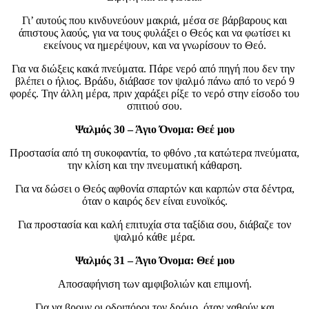
Γι’ αυτούς που κινδυνεύουν μακριά, μέσα σε βάρβαρους και
άπιστους λαούς, για να τους φυλάξει ο Θεός και να φωτίσει κι
εκείνους να ημερέψουν, και να γνωρίσουν το Θεό.
Για να διώξεις κακά πνεύματα. Πάρε νερό από πηγή που δεν την
βλέπει ο ήλιος. Βράδυ, διάβασε τον ψαλμό πάνω από το νερό 9
φορές. Την άλλη μέρα, πριν χαράξει ρίξε το νερό στην είσοδο του
σπιτιού σου.
Ψαλμός 30 – Άγιο Όνομα: Θεέ μου
Προστασία από τη συκοφαντία, το φθόνο ,τα κατώτερα πνεύματα,
την κλίση και την πνευματική κάθαρση.
Για να δώσει ο Θεός αφθονία σπαρτών και καρπών στα δέντρα,
όταν ο καιρός δεν είναι ευνοϊκός.
Για προστασία και καλή επιτυχία στα ταξίδια σου, διάβαζε τον
ψαλμό κάθε μέρα.
Ψαλμός 31 – Άγιο Όνομα: Θεέ μου
Αποσαφήνιση των αμφιβολιών και επιμονή.
Για να βρουν οι οδοιπόροι τον δρόμο, όταν χαθούν και