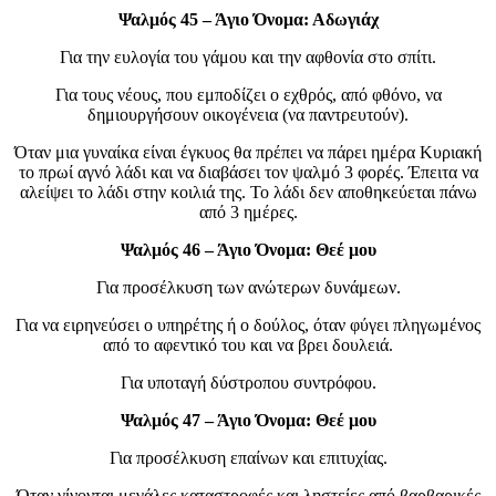
Ψαλμός 45 – Άγιο Όνομα: Αδωγιάχ
Για την ευλογία του γάμου και την αφθονία στο σπίτι.
Για τους νέους, που εμποδίζει ο εχθρός, από φθόνο, να
δημιουργήσουν οικογένεια (να παντρευτούν).
Όταν μια γυναίκα είναι έγκυος θα πρέπει να πάρει ημέρα Κυριακή
το πρωί αγνό λάδι και να διαβάσει τον ψαλμό 3 φορές. Έπειτα να
αλείψει το λάδι στην κοιλιά της. Το λάδι δεν αποθηκεύεται πάνω
από 3 ημέρες.
Ψαλμός 46 – Άγιο Όνομα: Θεέ μου
Για προσέλκυση των ανώτερων δυνάμεων.
Για να ειρηνεύσει ο υπηρέτης ή ο δούλος, όταν φύγει πληγωμένος
από το αφεντικό του και να βρει δουλειά.
Για υποταγή δύστροπου συντρόφου.
Ψαλμός 47 – Άγιο Όνομα: Θεέ μου
Για προσέλκυση επαίνων και επιτυχίας.
Όταν γίνονται μεγάλες καταστροφές και ληστείες από βαρβαρικές