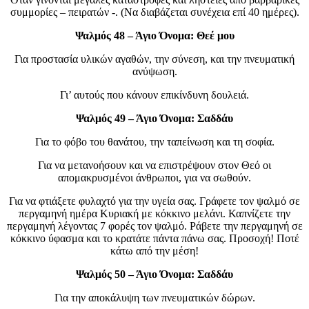
συμμορίες – πειρατών -. (Να διαβάζεται συνέχεια επί 40 ημέρες).
Ψαλμός 48 – Άγιο Όνομα: Θεέ μου
Για προστασία υλικών αγαθών, την σύνεση, και την πνευματική
ανύψωση.
Γι’ αυτούς που κάνουν επικίνδυνη δουλειά.
Ψαλμός 49 – Άγιο Όνομα: Σαδδάυ
Για το φόβο του θανάτου, την ταπείνωση και τη σοφία.
Για να μετανοήσουν και να επιστρέψουν στον Θεό οι
απομακρυσμένοι άνθρωποι, για να σωθούν.
Για να φτιάξετε φυλαχτό για την υγεία σας. Γράφετε τον ψαλμό σε
περγαμηνή ημέρα Κυριακή με κόκκινο μελάνι. Καπνίζετε την
περγαμηνή λέγοντας 7 φορές τον ψαλμό. Ράβετε την περγαμηνή σε
κόκκινο ύφασμα και το κρατάτε πάντα πάνω σας. Προσοχή! Ποτέ
κάτω από την μέση!
Ψαλμός 50 – Άγιο Όνομα: Σαδδάυ
Για την αποκάλυψη των πνευματικών δώρων.