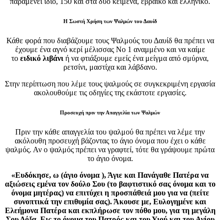
παραμένει ίδιο, 150 και στα δύο κείμενα, εβραϊκό και ελληνικό.
Η Σωστή Χρήση των Ψαλμών του Δαυίδ
Κάθε φορά που διαβάζουμε τους Ψαλμούς του Δαυίδ θα πρέπει να
έχουμε ένα αγνό κερί μέλισσας Νο 1 αναμμένο και να καίμε
το
ειδικό λιβάνι
ή να φτιάξουμε εμείς ένα μείγμα από σμύρνα,
ρετσίνι, μαστίχα και λάβδανο.
Στην περίπτωση που λέμε τους ψαλμούς σε συγκεκριμένη εργασία
ακολουθούμε τις οδηγίες της εκάστοτε εργασίες.
Προσευχή πριν την Απαγγελία των Ψαλμών
Πριν την κάθε απαγγελία του ψαλμού θα πρέπει να λέμε την
ακόλουθη προσευχή βάζοντας το άγιο όνομα που έχει ο κάθε
ψαλμός. Αν ο ψαλμός πρέπει να γραφτεί, τότε θα γράψουμε πρώτα
το άγιο όνομα.
«Ευδόκησε, ω (άγιο όνομα ), Άγιε και Πανάγαθε Πατέρα να
αξιώσεις εμένα τον δούλο Σου (το βαφτιστικό σας όνομα και το
όνομα μητέρας) να επιτύχει η προσπάθειά μου για να (πείτε
συνοπτικά την επιθυμία σας). Άκουσε με, Ευλογημένε και
Ελεήμονα Πατέρα και εκπλήρωσε τον πόθο μου, για τη μεγάλη
Σου Δόξα. Εις το όνομα του Πατρός και του Υιού και του Αγίου