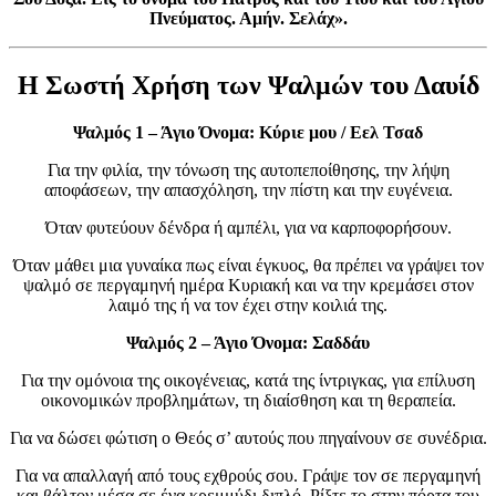
Πνεύματος. Αμήν. Σελάχ».
Η Σωστή Χρήση των Ψαλμών του Δαυίδ
Ψαλμός 1 – Άγιο Όνομα: Κύριε μου / Εελ Τσαδ
Για την φιλία, την τόνωση της αυτοπεποίθησης, την λήψη
αποφάσεων, την απασχόληση, την πίστη και την ευγένεια.
Όταν φυτεύουν δένδρα ή αμπέλι, για να καρποφορήσουν.
Όταν μάθει μια γυναίκα πως είναι έγκυος, θα πρέπει να γράψει τον
ψαλμό σε περγαμηνή ημέρα Κυριακή και να την κρεμάσει στον
λαιμό της ή να τον έχει στην κοιλιά της.
Ψαλμός 2 – Άγιο Όνομα: Σαδδάυ
Για την ομόνοια της οικογένειας, κατά της ίντριγκας, για επίλυση
οικονομικών προβλημάτων, τη διαίσθηση και τη θεραπεία.
Για να δώσει φώτιση ο Θεός σ’ αυτούς που πηγαίνουν σε συνέδρια.
Για να απαλλαγή από τους εχθρούς σου. Γράψε τον σε περγαμηνή
και βάλτον μέσα σε ένα κρεμμύδι διπλό. Ρίξτε το στην πόρτα του