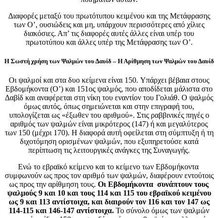
Διαφορές μεταξύ του πρωτότυπου κειμένου και της Μετάφρασης
των Ο’, ουσιώδεις και μη, υπάρχουν περισσότερες από χίλιες
διακόσιες. Απ’ τις διαφορές αυτές άλλες είναι υπέρ του
πρωτοτύπου και άλλες υπέρ της Μετάφρασης των Ο’.
Η Σωστή χρήση των Ψαλμών του Δαυίδ – Η Αρίθμηση των Ψαλμών του Δαυίδ
Οι ψαλμοί και στα δυο κείμενα είναι 150. Υπάρχει βέβαια στους
Εβδομήκοντα (Ο’) και 151ος ψαλμός, που αποδίδεται μάλιστα στο
Δαβίδ και αναφέρεται στη νίκη του εναντίον του Γολιάθ. Ο ψαλμός
όμως αυτός, όπως σημειώνεται και στην επιγραφή του,
υπολογίζεται ως «έξωθεν του αριθμού». Στις ραββινικές πηγές ο
αριθμός των ψαλμών είναι μικρότερος (147) ή και μεγαλύτερος
των 150 (μέχρι 170). Η διαφορά αυτή οφείλεται στη σύμπτυξη ή τη
διχοτόμηση ορισμένων ψαλμών, που εξυπηρετούσε κατά
περίπτωση τις λειτουργικές ανάγκες της Συναγωγής.
Ενώ το εβραϊκό κείμενο και το κείμενο των Εβδομήκοντα
συμφωνούν ως προς τον αριθμό των ψαλμών, διαφέρουν εντούτοις
ως προς την αρίθμηση τους.
Οι Εβδομήκοντα συνάπτουν τους
ψαλμούς 9 και 10 και τους 114 και 115 του εβραϊκού κειμένου
ως 9 και 113 αντίστοιχα, και διαιρούν τον 116 και τον 147 ως
114-115 και 146-147 αντίστοιχα.
Το σύνολο όμως των ψαλμών