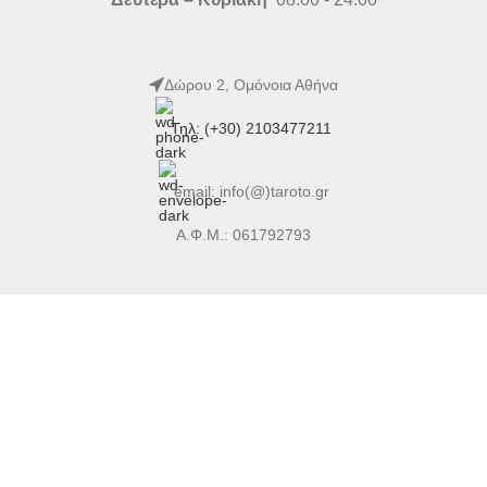
Δώρου 2, Ομόνοια Αθήνα
Τηλ: (+30) 2103477211
email: info(@)taroto.gr
Α.Φ.Μ.: 061792793
Προγραμματισμός Ραντεβού
Online Χαρτομαντεία
Βίντεο Οδηγίες Χρήσης
Πολιτική Ραντεβού