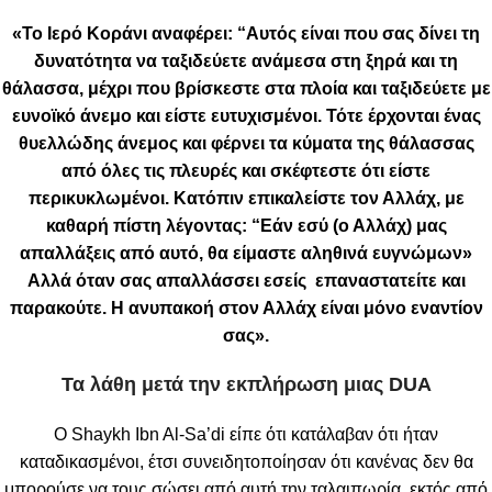
«Το Ιερό Κοράνι αναφέρει: “Αυτός είναι που σας δίνει τη
δυνατότητα να ταξιδεύετε ανάμεσα στη ξηρά και τη
θάλασσα, μέχρι που βρίσκεστε στα πλοία και ταξιδεύετε με
ευνοϊκό άνεμο και είστε ευτυχισμένοι. Τότε έρχονται ένας
θυελλώδης άνεμος και φέρνει τα κύματα της θάλασσας
από όλες τις πλευρές και σκέφτεστε ότι είστε
περικυκλωμένοι. Κατόπιν επικαλείστε τον Αλλάχ, με
καθαρή πίστη λέγοντας: “Εάν εσύ (ο Αλλάχ) μας
απαλλάξεις από αυτό, θα είμαστε αληθινά ευγνώμων»
Αλλά όταν σας απαλλάσσει εσείς επαναστατείτε και
παρακούτε. Η ανυπακοή στον Αλλάχ είναι μόνο εναντίον
σας».
Τα λάθη μετά την εκπλήρωση μιας DUA
Ο Shaykh Ibn Al-Sa’di είπε ότι κατάλαβαν ότι ήταν
καταδικασμένοι, έτσι συνειδητοποίησαν ότι κανένας δεν θα
μπορούσε να τους σώσει από αυτή την ταλαιπωρία, εκτός από