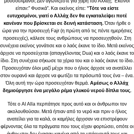
μουσουλμάνοι; Δεν αγωνίζεστε για χάρη του Αλλάχ; Εκείνοι
είπαν:” Φυσικά”. Και εκείνος είπε:
“Τότε να είστε
ευτυχισμένοι, γιατί ο Αλλάχ δεν θα εγκαταλείψει ποτέ
κανέναν που βρίσκεται σε δεινή κατάσταση.
Όταν ήρθε ο
ώρα για την προσευχή Fajr (η πρώτη από τις πέντε ημερήσιες
προσευχές), κάλεσε τους ανθρώπους να προσευχηθούν. Στη
συνέχεια εκείνος γονάτισε και ο λαός έκανε το ίδιο. Μετά εκείνος
άρχισε να προσεύχεται (απαγγέλοντας Dua) και ο λαός έκανε το
ίδιο. Στη συνέχεια σήκωσε τα χέρια του και ο λαός έκανε το ίδιο.
Προσευχόταν όλοι μαζί μέχρι που ο ήλιος άρχισε να ανατέλλει
στον ουρανό και άρχισε να φωτίζει τα πρόσωπά τους ένα – ένα.
Όλη αυτή την ώρα προσευχόταν θερμά.
Αμέσως ο Αλλάχ
δημιούργησε ένα μεγάλο ρέμα γλυκού νερού δίπλα τους.
Τότε ο Al Alla περπάτησε προς αυτό και οι άνθρωποι τον
ακολουθούσαν. Μετά ήπιαν από το νερό και πριν ο ήλιος
ανατείλει για τα καλά, οι καμήλες άρχισαν να επιστρέφουν
φέρνοντας όλα τα πράγματα που τους είχαν φορτώσει, οπότε οι
άνθρωποι δεν έχασαν κανένα από τα υπάρχοντά τους και