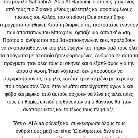
τον μεγάλο Sahaabi Al-Alaa Al-Hadrami, ο οποίος ήταν ένας
από τους πιο διακεκριμένους μελετητές και αφοσιωμένους
πιστούς του Αλλάχ, του οποίου η Dua απαντήθηκε
(πραγματοποιήθηκε). Κατά τη διάρκεια της εκστρατείας εναντίον
των αποστατών του Μπαχρέιν, έφτιαξε μια κατασκήνωση.
Προτού οι άνθρωποι που θα κατασκήνωναν εκεί, προλάβουν
να εγκατασταθούν, οι καμήλες έφυγαν και πήραν μαζί τους όλα
τα πράγματα με τα οποία ήταν φορτωμένες. Ανάμεσα σε αυτά τα
πράγματα ήταν όλες τους οι σκηνές και ο εξοπλισμός για την
κατασκήνωση. Ήταν νύχτα και δεν μπορούσαν να
συγκρατήσουν τις καμήλες και έτσι έμειναν μόνο με τα ρούχα
που φορούσαν. Όλοι ήταν γεμάτοι απερίγραπτη αγωνία και
φόβο και μερικοί από αυτούς άρχισαν να λένε τις τελευταίες
τους επιθυμίες επειδή αισθάνονταν ότι ο θάνατος θα ήταν
αναπόφευκτος και το τέλος τους πλησίαζε.
Τότε ο AI Alaa φώναξε και συγκέντρωσε όλους τους
ανθρώπους μαζί και είπε: “Ω άνθρωποι, δεν είστε