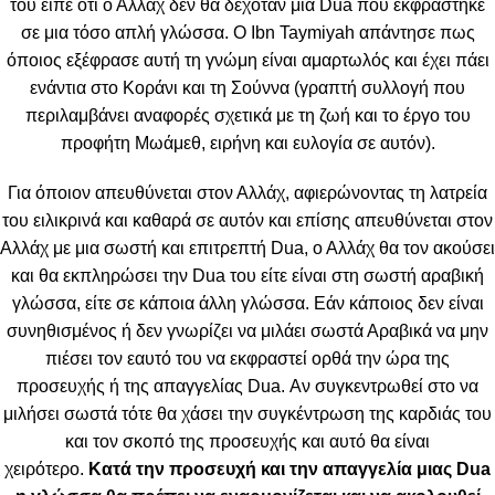
του είπε ότι ο Αλλάχ δεν θα δεχόταν μια Dua που εκφράστηκε
σε μια τόσο απλή γλώσσα. Ο Ibn Taymiyah απάντησε πως
όποιος εξέφρασε αυτή τη γνώμη είναι αμαρτωλός και έχει πάει
ενάντια στο Κοράνι και τη Σούννα (γραπτή συλλογή που
περιλαμβάνει αναφορές σχετικά με τη ζωή και το έργο του
προφήτη Μωάμεθ, ειρήνη και ευλογία σε αυτόν).
Για όποιον απευθύνεται στον Αλλάχ, αφιερώνοντας τη λατρεία
του ειλικρινά και καθαρά σε αυτόν και επίσης απευθύνεται στον
Αλλάχ με μια σωστή και επιτρεπτή Dua, ο Αλλάχ θα τον ακούσει
και θα εκπληρώσει την Dua του είτε είναι στη σωστή αραβική
γλώσσα, είτε σε κάποια άλλη γλώσσα. Εάν κάποιος δεν είναι
συνηθισμένος ή δεν γνωρίζει να μιλάει σωστά Αραβικά να μην
πιέσει τον εαυτό του να εκφραστεί ορθά την ώρα της
προσευχής ή της απαγγελίας Dua. Αν συγκεντρωθεί στο να
μιλήσει σωστά τότε θα χάσει την συγκέντρωση της καρδιάς του
και τον σκοπό της προσευχής και αυτό θα είναι
χειρότερο.
Κατά την προσευχή και την απαγγελία μιας Dua