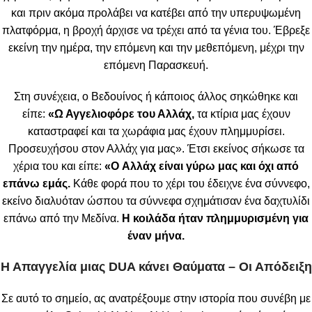
και πριν ακόμα προλάβει να κατέβει από την υπερυψωμένη
πλατφόρμα, η βροχή άρχισε να τρέχει από τα γένια του. Έβρεξε
εκείνη την ημέρα, την επόμενη και την μεθεπόμενη, μέχρι την
επόμενη Παρασκευή.
Στη συνέχεια, ο Βεδουίνος ή κάποιος άλλος σηκώθηκε και
είπε:
«Ω Αγγελιοφόρε του Αλλάχ,
τα κτίρια μας έχουν
καταστραφεί και τα χωράφια μας έχουν πλημμυρίσει.
Προσευχήσου στον Αλλάχ για μας». Έτσι εκείνος σήκωσε τα
χέρια του και είπε:
«
O Αλλάχ είναι γύρω μας και όχι από
επάνω εμάς.
Κάθε φορά που το χέρι του έδειχνε ένα σύννεφο,
εκείνο διαλυόταν ώσπου τα σύννεφα σχημάτισαν ένα δαχτυλίδι
επάνω από την Μεδίνα.
Η κοιλάδα ήταν πλημμυρισμένη για
έναν μήνα.
Η Απαγγελία μιας DUA κάνει Θαύματα – Οι Απόδειξη
Σε αυτό το σημείο, ας ανατρέξουμε στην ιστορία που συνέβη με