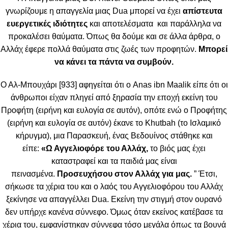
γνωρίζουμε η απαγγελία μιας Dua μπορεί να έχει
απίστευτα
ευεργετικές ιδιότητες
και αποτελέσματα και παράλληλα να
προκαλέσει θαύματα. Όπως θα δούμε και σε άλλα άρθρα, ο
Αλλάχ έφερε πολλά θαύματα στις ζωές των προφητών.
Μπορεί
να κάνει τα πάντα να συμβούν.
Ο Αλ-Μπουχάρι [933] αφηγείται ότι ο Anas ibn Maalik είπε ότι οι
άνθρωποι είχαν πληγεί από ξηρασία την εποχή εκείνη του
Προφήτη (ειρήνη και ευλογία σε αυτόν), οπότε ενώ ο Προφήτης
(ειρήνη και ευλογία σε αυτόν) έκανε το Khutbah (το Ισλαμικό
κήρυγμα), μια Παρασκευή, ένας Βεδουίνος στάθηκε και
είπε:
«Ω Αγγελιοφόρε του Αλλάχ,
το βιός μας έχει
καταστραφεί και τα παιδιά μας είναι
πεινασμένα.
Προσευχήσου στον Αλλάχ για μας.
” Έτσι,
σήκωσε τα χέρια του και ο λαός του Αγγελιοφόρου του Αλλάχ
ξεκίνησε να απαγγέλλει Dua. Εκείνη την στιγμή στον ουρανό
δεν υπήρχε κανένα σύννεφο. Όμως όταν εκείνος κατέβασε τα
χέρια του, εμφανίστηκαν σύννεφα τόσο μεγάλα όπως τα βουνά