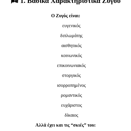
🌬
1. Βασικά Χαρακτηριστικά Ζυγού
Ο Ζυγός είναι:
ευγενικός
διπλωμάτης
αισθητικός
κοινωνικός
επικοινωνιακός
στοργικός
ισορροπημένος
ρομαντικός
ευχάριστος
δίκαιος
Αλλά έχει και τις “σκιές” του: