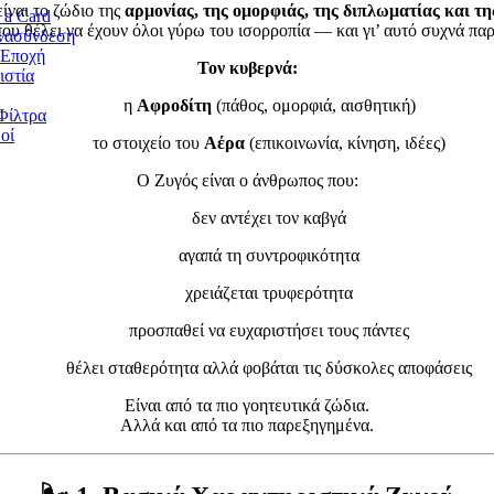
ίναι το ζώδιο της
αρμονίας, της ομορφιάς, της διπλωματίας και τ
 a Card
ου θέλει να έχουν όλοι γύρω του ισορροπία — και γι’ αυτό συχνά παρ
νασύνδεση
_Εποχή
Τον κυβερνά:
ιστία
η
Αφροδίτη
(πάθος, ομορφιά, αισθητική)
Φίλτρα
οί
το στοιχείο του
Αέρα
(επικοινωνία, κίνηση, ιδέες)
Ο Ζυγός είναι ο άνθρωπος που:
δεν αντέχει τον καβγά
αγαπά τη συντροφικότητα
χρειάζεται τρυφερότητα
προσπαθεί να ευχαριστήσει τους πάντες
θέλει σταθερότητα αλλά φοβάται τις δύσκολες αποφάσεις
Είναι από τα πιο γοητευτικά ζώδια.
Αλλά και από τα πιο παρεξηγημένα.