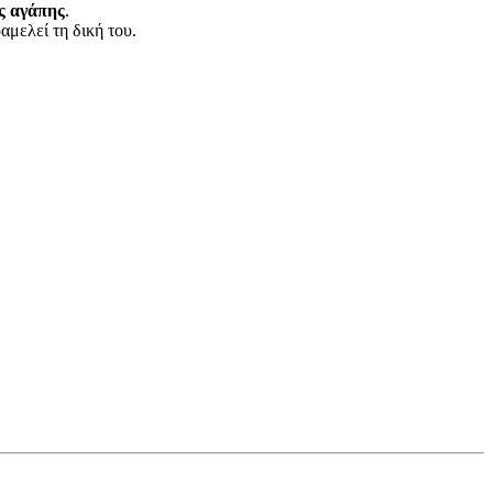
ης αγάπης
.
αμελεί τη δική του.