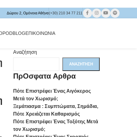
Δώρου 2, Ομόνοια Αθήνα
(+30) 210 34 77 211
OPOD
BLOG
ΕΠΙΚΟΙΝΩΝΊΑ
Αναζήτηση
η
ΑΝΑΖΉΤΗΣΗ
ΠρΟσφατα Αρθρα
Πότε Επιστρέφει Ένας Αιγόκερος
η
Μετά τον Χωρισμό;
Ξεμάτιασμα : Συμπτώματα, Σημάδια,
Πότε Χρειάζεται Καθαρισμός
Πότε Επιστρέφει Ένας Τοξότης Μετά
.
τον Χωρισμό;
Πότε Επιστρέφει Ένας Σκορπιός