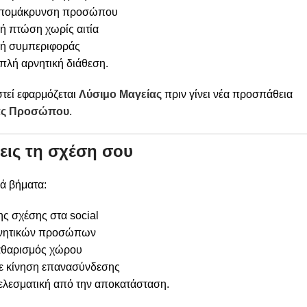
απομάκρυνση προσώπου
ή πτώση χωρίς αιτία
γή συμπεριφοράς
απλή αρνητική διάθεση.
στεί εφαρμόζεται
Λύσιμο Μαγείας
πριν γίνει νέα προσπάθεια
ς Προσώπου
.
εις τη σχέση σου
ά βήματα:
ς σχέσης στα social
νητικών προσώπων
αθαρισμός χώρου
ε κίνηση επανασύνδεσης
ελεσματική από την αποκατάσταση.