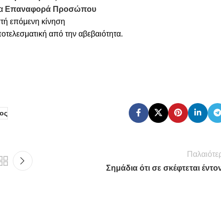
ια
Επαναφορά Προσώπου
στή επόμενη κίνηση
οτελεσματική από την αβεβαιότητα.
ος
Παλαιότε
Σημάδια ότι σε σκέφτεται έντο