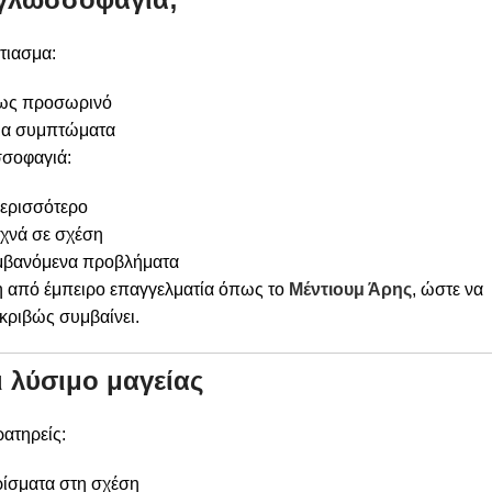
τιασμα:
θως προσωρινό
ια συμπτώματα
σοφαγιά:
περισσότερο
υχνά σε σχέση
μβανόμενα προβλήματα
ση από έμπειρο επαγγελματία όπως το
Μέντιουμ Άρης
, ώστε να
ακριβώς συμβαίνει.
ι λύσιμο μαγείας
ατηρείς:
ίσματα στη σχέση