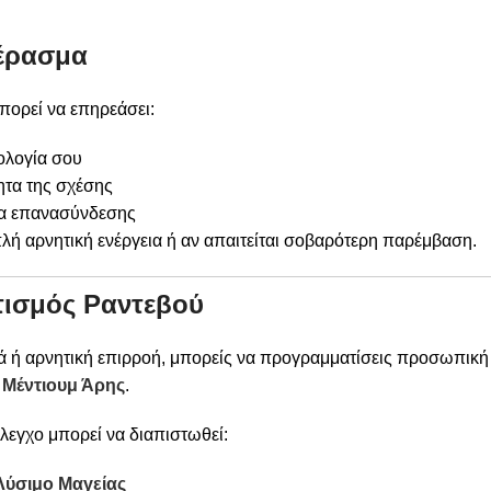
έρασμα
ορεί να επηρεάσει:
ολογία σου
ητα της σχέσης
α επανασύνδεσης
απλή αρνητική ενέργεια ή αν απαιτείται σοβαρότερη παρέμβαση.
ισμός Ραντεβού
ιά ή αρνητική επιρροή, μπορείς να προγραμματίσεις προσωπική
ο
Μέντιουμ Άρης
.
λεγχο μπορεί να διαπιστωθεί:
Λύσιμο Μαγείας